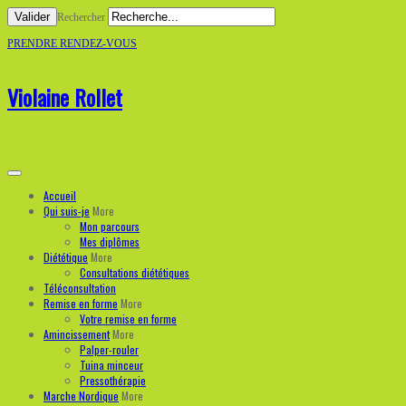
Valider
Rechercher
PRENDRE RENDEZ-VOUS
Violaine Rollet
Accueil
Qui suis-je
More
Mon parcours
Mes diplômes
Diététique
More
Consultations diététiques
Téléconsultation
Remise en forme
More
Votre remise en forme
Amincissement
More
Palper-rouler
Tuina minceur
Pressothérapie
Marche Nordique
More