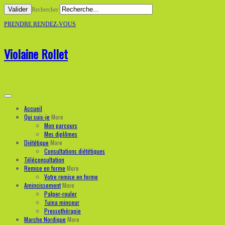
Valider
Rechercher
PRENDRE RENDEZ-VOUS
Violaine Rollet
Accueil
Qui suis-je
More
Mon parcours
Mes diplômes
Diététique
More
Consultations diététiques
Téléconsultation
Remise en forme
More
Votre remise en forme
Amincissement
More
Palper-rouler
Tuina minceur
Pressothérapie
Marche Nordique
More