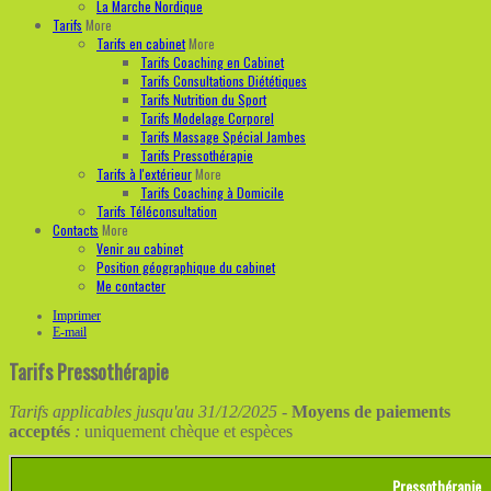
La Marche Nordique
Tarifs
More
Tarifs en cabinet
More
Tarifs Coaching en Cabinet
Tarifs Consultations Diététiques
Tarifs Nutrition du Sport
Tarifs Modelage Corporel
Tarifs Massage Spécial Jambes
Tarifs Pressothérapie
Tarifs à l'extérieur
More
Tarifs Coaching à Domicile
Tarifs Téléconsultation
Contacts
More
Venir au cabinet
Position géographique du cabinet
Me contacter
Imprimer
E-mail
Tarifs Pressothérapie
Tarifs applicables jusqu'au 31/12/2025 -
Moyens de paiements
acceptés
:
uniquement chèque et espèces
Pressothérapie