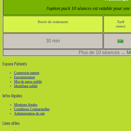
l'option pack 10 séances est valable pour u
Durée du traitement
Tarif
séance
55€
30 min
Plus de 10 séances →
M
Espace Patients
Connexion patient
Enregistrement
Mot de passe oublié
Identifiant oublié
Infos légales
Mentions légales
Conditions Contractuelles
Administration du site
Liens utiles